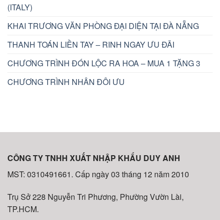
(ITALY)
KHAI TRƯƠNG VĂN PHÒNG ĐẠI DIỆN TẠI ĐÀ NẴNG
THANH TOÁN LIỀN TAY – RINH NGAY ƯU ĐÃI
CHƯƠNG TRÌNH ĐÓN LỘC RA HOA – MUA 1 TẶNG 3
CHƯƠNG TRÌNH NHÂN ĐÔI ƯU
CÔNG TY TNHH XUẤT NHẬP KHẨU DUY ANH
MST: 0310491661. Cấp ngày 03 tháng 12 năm 2010
Trụ Sở 228 Nguyễn Tri Phương, Phường Vườn Lài,
TP.HCM.