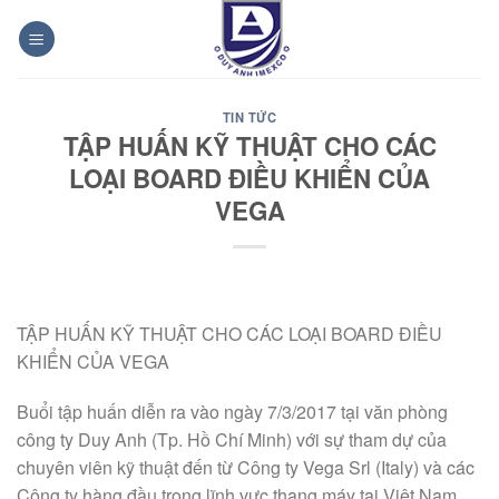
Bỏ
qua
nội
dung
TIN TỨC
TẬP HUẤN KỸ THUẬT CHO CÁC
LOẠI BOARD ĐIỀU KHIỂN CỦA
VEGA
TẬP HUẤN KỸ THUẬT CHO CÁC LOẠI BOARD ĐIỀU
KHIỂN CỦA VEGA
Buổi tập huấn diễn ra vào ngày 7/3/2017 tại văn phòng
công ty Duy Anh (Tp. Hồ Chí Minh) với sự tham dự của
chuyên viên kỹ thuật đến từ Công ty Vega Srl (Italy) và các
Công ty hàng đầu trong lĩnh vực thang máy tại Việt Nam.