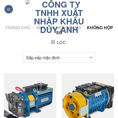
Bỏ
qua
nội
dung
TRANG CHỦ
/
MÁY KÉO MONTANARI
/
KHÔNG HỘP
SỐ
LỌC