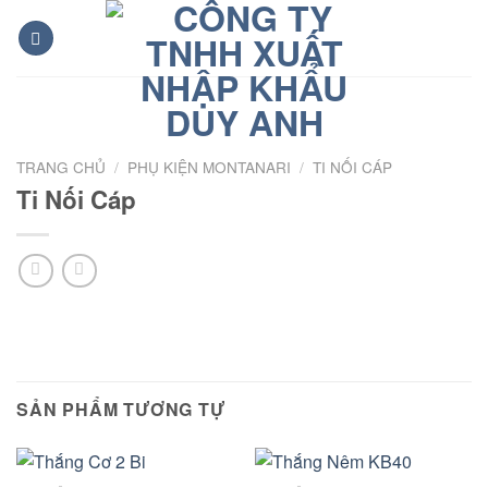
Bỏ
qua
nội
dung
TRANG CHỦ
/
PHỤ KIỆN MONTANARI
/
TI NỐI CÁP
Ti Nối Cáp
SẢN PHẨM TƯƠNG TỰ