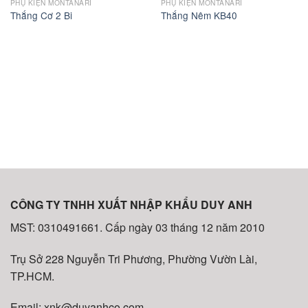
PHỤ KIỆN MONTANARI
PHỤ KIỆN MONTANARI
Thắng Cơ 2 Bi
Thắng Nêm KB40
CÔNG TY TNHH XUẤT NHẬP KHẨU DUY ANH
MST: 0310491661. Cấp ngày 03 tháng 12 năm 2010
Trụ Sở 228 Nguyễn Tri Phương, Phường Vườn Lài,
TP.HCM.
Email: xnk@duyanhco.com