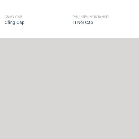
CĂNG CÁP
PHỤ KIỆN MONTANARI
Căng Cáp
Ti Nối Cáp
CÔNG TY TNHH XUẤT NHẬP KHẨU DUY ANH
MST: 0310491661. Cấp ngày 03 tháng 12 năm 2010
Trụ Sở 228 Nguyễn Tri Phương, Phường Vườn Lài,
TP.HCM.
Email: xnk@duyanhco.com
Tel: (+84)28 39271477 - Fax: (+84)28 39271475.
HỒ CHÍ MINH.
Showroom: 237 Nguyễn Đình Chiểu, Phường Bàn Cờ.
Kho hàng: B18/21P, Ấp 3B, Xã Bình Hưng, H.Bình Chánh.