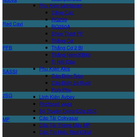
Phụ Kiện Montanari
Căng Cáp
RQ200
Red Cavi
RQ250A
Shoe Trượt PF
Thắng Cơ
PFB
Thắng Cơ 2 Bi
Thắng Nêm KB40
Ti Nối Cáp
Phụ Kiện Akis
SASSI
Cáp Điện Tròn
Cáp Điện 24 Ruột
Puly Phụ
2SG
Linh Kiện Aybey
Photocell Vega
Bộ Truyền Động Cửa 2SG
Cáp Tải Cokyasar
MP
Cáp Tải Thang Máy MP
Cáp Tín Hiệu Red CAVI