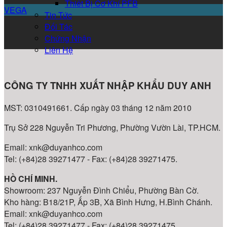
Thiết Bị Cơ Khí PFB
VEGA
Tin Tức
Đối Tác
Chứng Nhận
Liên Hệ
CÔNG TY TNHH XUẤT NHẬP KHẨU DUY ANH
MST: 0310491661. Cấp ngày 03 tháng 12 năm 2010
Trụ Sở 228 Nguyễn Tri Phương, Phường Vườn Lài, TP.HCM.
Email: xnk@duyanhco.com
Tel: (+84)28 39271477 - Fax: (+84)28 39271475.
HỒ CHÍ MINH.
Showroom: 237 Nguyễn Đình Chiểu, Phường Bàn Cờ.
Kho hàng: B18/21P, Ấp 3B, Xã Bình Hưng, H.Bình Chánh.
Email: xnk@duyanhco.com
Tel: (+84)28 39271477 - Fax: (+84)28 39271475.