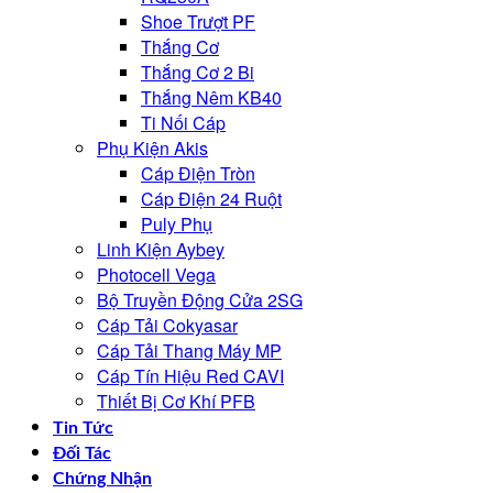
Shoe Trượt PF
Thắng Cơ
Thắng Cơ 2 Bi
Thắng Nêm KB40
Ti Nối Cáp
Phụ Kiện Akis
Cáp Điện Tròn
Cáp Điện 24 Ruột
Puly Phụ
Linh Kiện Aybey
Photocell Vega
Bộ Truyền Động Cửa 2SG
Cáp Tải Cokyasar
Cáp Tải Thang Máy MP
Cáp Tín Hiệu Red CAVI
Thiết Bị Cơ Khí PFB
Tin Tức
Đối Tác
Chứng Nhận