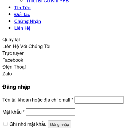
Thiết Bị Cơ Khí PFB
Tin Tức
Đối Tác
Chứng Nhận
Liên Hệ
Quay lại
Liên Hệ Với Chúng Tôi
Trực tuyến
Facebook
Điện Thoại
Zalo
Đăng nhập
Bắt
Tên tài khoản hoặc địa chỉ email
*
buộc
Bắt
Mật khẩu
*
buộc
Ghi nhớ mật khẩu
Đăng nhập