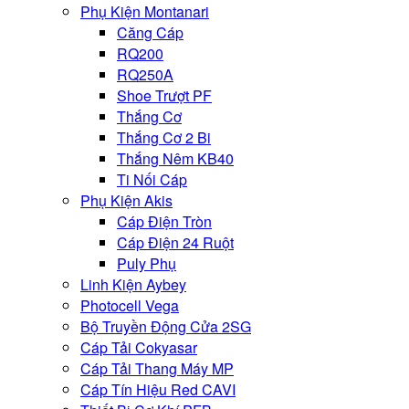
Phụ Kiện Montanari
Căng Cáp
RQ200
RQ250A
Shoe Trượt PF
Thắng Cơ
Thắng Cơ 2 Bi
Thắng Nêm KB40
Ti Nối Cáp
Phụ Kiện Akis
Cáp Điện Tròn
Cáp Điện 24 Ruột
Puly Phụ
Linh Kiện Aybey
Photocell Vega
Bộ Truyền Động Cửa 2SG
Cáp Tải Cokyasar
Cáp Tải Thang Máy MP
Cáp Tín Hiệu Red CAVI