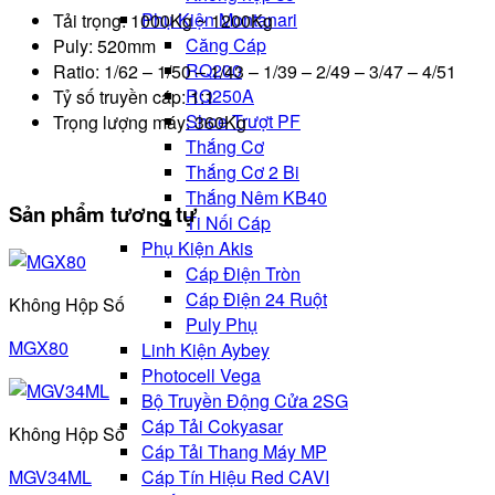
Phụ Kiện Montanari
Tải trọng: 1000Kg ~ 1200Kg
Căng Cáp
Puly: 520mm
RQ200
Ratio: 1/62 – 1/50 – 1/43 – 1/39 – 2/49 – 3/47 – 4/51
RQ250A
Tỷ số truyền cáp: 1:1
Shoe Trượt PF
Trọng lượng máy: 360Kg
Thắng Cơ
Thắng Cơ 2 Bi
Thắng Nêm KB40
Sản phẩm tương tự
Ti Nối Cáp
Phụ Kiện Akis
Cáp Điện Tròn
Cáp Điện 24 Ruột
Không Hộp Số
Puly Phụ
MGX80
Linh Kiện Aybey
Photocell Vega
Bộ Truyền Động Cửa 2SG
Cáp Tải Cokyasar
Không Hộp Số
Cáp Tải Thang Máy MP
Cáp Tín Hiệu Red CAVI
MGV34ML