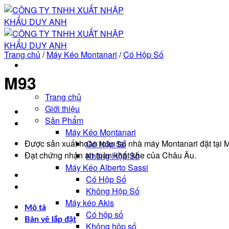
Bỏ
qua
nội
dung
Trang chủ
/
Máy Kéo Montanari
/
Có Hộp Số
M93
Trang chủ
Giới thiệu
Sản Phẩm
Máy Kéo Montanari
Được sản xuất hoàn toàn tại nhà máy Montanari đặt tại M
Có Hộp Số
Đạt chứng nhận an toàn khắt khe của Châu Âu.
Không Hộp Số
Máy Kéo Alberto Sassi
Có Hộp Số
Không Hộp Số
Máy kéo Akis
Mô tả
Có hộp số
Bản vẽ lắp đặt
Không hộp số