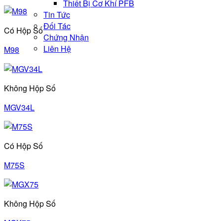
Thiết Bị Cơ Khí PFB
Tin Tức
Đối Tác
Có Hộp Số
Chứng Nhận
Liên Hệ
M98
Không Hộp Số
MGV34L
Có Hộp Số
M75S
Không Hộp Số