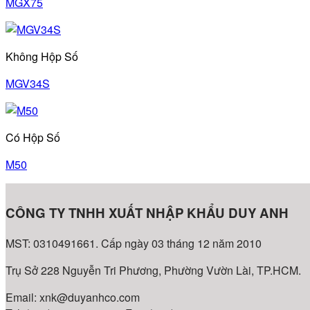
MGX75
Không Hộp Số
MGV34S
Có Hộp Số
M50
CÔNG TY TNHH XUẤT NHẬP KHẨU DUY ANH
MST: 0310491661. Cấp ngày 03 tháng 12 năm 2010
Trụ Sở 228 Nguyễn Tri Phương, Phường Vườn Lài, TP.HCM.
Email: xnk@duyanhco.com