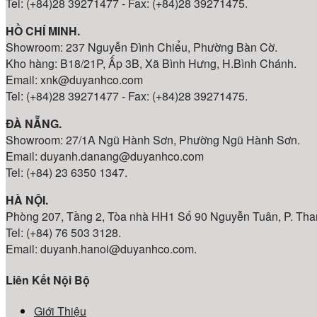
Tel: (+84)28 39271477 - Fax: (+84)28 39271475.
HỒ CHÍ MINH.
Showroom: 237 Nguyễn Đình Chiểu, Phường Bàn Cờ.
Kho hàng: B18/21P, Ấp 3B, Xã Bình Hưng, H.Bình Chánh.
Email: xnk@duyanhco.com
Tel: (+84)28 39271477 - Fax: (+84)28 39271475.
ĐÀ NẴNG.
Showroom: 27/1A Ngũ Hành Sơn, Phường Ngũ Hành Sơn.
Email: duyanh.danang@duyanhco.com
Tel: (+84) 23 6350 1347.
HÀ NỘI.
Phòng 207, Tầng 2, Tòa nhà HH1 Số 90 Nguyễn Tuân, P. Th
Tel: (+84) 76 503 3128.
Email: duyanh.hanoi@duyanhco.com.
Liên Kết Nội Bộ
Giới Thiệu