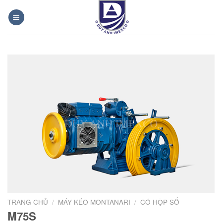
Bỏ
qua
nội
dung
TRANG CHỦ
/
MÁY KÉO MONTANARI
/
CÓ HỘP SỐ
M75S