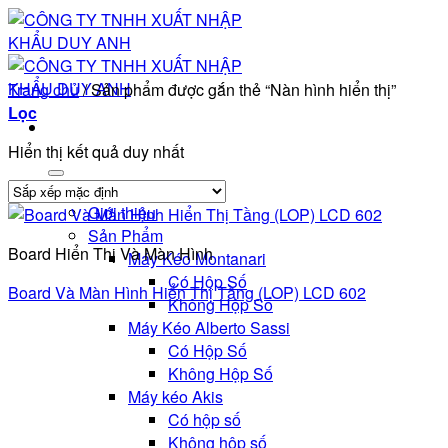
Bỏ
qua
nội
dung
Trang chủ
/
Sản phẩm được gắn thẻ “Nàn hình hiển thị”
Lọc
Hiển thị kết quả duy nhất
Trang chủ
Giới thiệu
Sản Phẩm
Board Hiển Thị Và Màn Hình
Máy Kéo Montanari
Có Hộp Số
Board Và Màn Hình Hiển Thị Tầng (LOP) LCD 602
Không Hộp Số
Máy Kéo Alberto Sassi
Có Hộp Số
Không Hộp Số
Máy kéo Akis
Có hộp số
Không hộp số