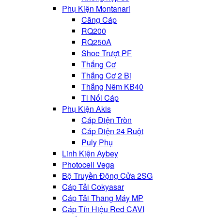
Phụ Kiện Montanari
Căng Cáp
RQ200
RQ250A
Shoe Trượt PF
Thắng Cơ
Thắng Cơ 2 Bi
Thắng Nêm KB40
Ti Nối Cáp
Phụ Kiện Akis
Cáp Điện Tròn
Cáp Điện 24 Ruột
Puly Phụ
Linh Kiện Aybey
Photocell Vega
Bộ Truyền Động Cửa 2SG
Cáp Tải Cokyasar
Cáp Tải Thang Máy MP
Cáp Tín Hiệu Red CAVI