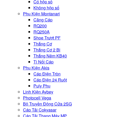
Có hộp số
Không hộp số
Phụ Kiện Montanari
Căng Cáp
RQ200
RQ250A
Shoe Trượt PF
Thắng Cơ
Thắng Cơ 2 Bi
Thắng Nêm KB40
Ti Nối Cáp
Phụ Kiện Akis
Cáp Điện Tròn
Cáp Điện 24 Ruột
Puly Phụ
Linh Kiện Aybey
Photocell Vega
Bộ Truyền Động Cửa 2SG
Cáp Tải Cokyasar
Cáp Tải Thang Máy MP