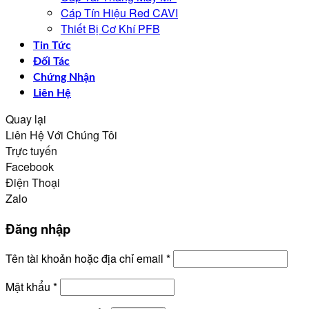
Cáp Tín Hiệu Red CAVI
Thiết Bị Cơ Khí PFB
Tin Tức
Đối Tác
Chứng Nhận
Liên Hệ
Quay lại
Liên Hệ Với Chúng Tôi
Trực tuyến
Facebook
Điện Thoại
Zalo
Đăng nhập
Bắt
Tên tài khoản hoặc địa chỉ email
*
buộc
Bắt
Mật khẩu
*
buộc