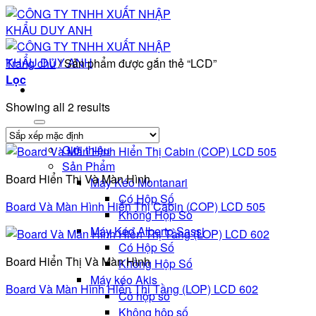
Bỏ
qua
nội
dung
Trang chủ
/
Sản phẩm được gắn thẻ “LCD”
Lọc
Showing all 2 results
Trang chủ
Giới thiệu
Sản Phẩm
Board Hiển Thị Và Màn Hình
Máy Kéo Montanari
Có Hộp Số
Board Và Màn Hình Hiển Thị Cabin (COP) LCD 505
Không Hộp Số
Máy Kéo Alberto Sassi
Có Hộp Số
Board Hiển Thị Và Màn Hình
Không Hộp Số
Máy kéo Akis
Board Và Màn Hình Hiển Thị Tầng (LOP) LCD 602
Có hộp số
Không hộp số