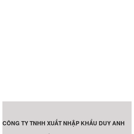
CÔNG TY TNHH XUẤT NHẬP KHẨU DUY ANH