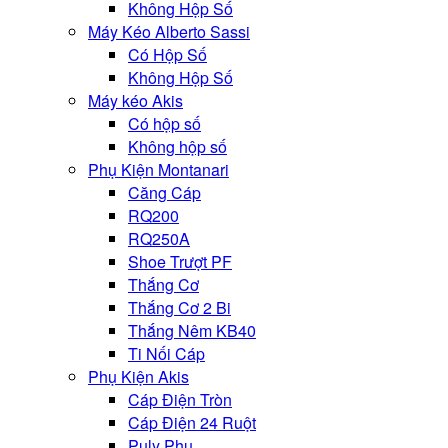
Không Hộp Số
Máy Kéo Alberto Sassi
Có Hộp Số
Không Hộp Số
Máy kéo Akis
Có hộp số
Không hộp số
Phụ Kiện Montanari
Căng Cáp
RQ200
RQ250A
Shoe Trượt PF
Thắng Cơ
Thắng Cơ 2 Bi
Thắng Nêm KB40
Ti Nối Cáp
Phụ Kiện Akis
Cáp Điện Tròn
Cáp Điện 24 Ruột
Puly Phụ