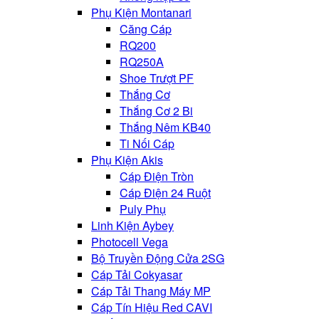
Phụ Kiện Montanari
Căng Cáp
RQ200
RQ250A
Shoe Trượt PF
Thắng Cơ
Thắng Cơ 2 Bi
Thắng Nêm KB40
Ti Nối Cáp
Phụ Kiện Akis
Cáp Điện Tròn
Cáp Điện 24 Ruột
Puly Phụ
Linh Kiện Aybey
Photocell Vega
Bộ Truyền Động Cửa 2SG
Cáp Tải Cokyasar
Cáp Tải Thang Máy MP
Cáp Tín Hiệu Red CAVI