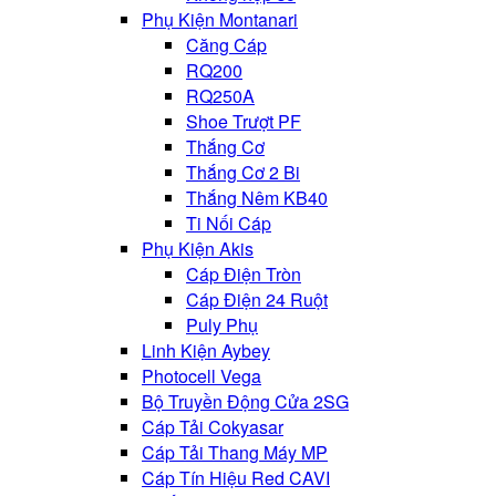
Phụ Kiện Montanari
Căng Cáp
RQ200
RQ250A
Shoe Trượt PF
Thắng Cơ
Thắng Cơ 2 Bi
Thắng Nêm KB40
Ti Nối Cáp
Phụ Kiện Akis
Cáp Điện Tròn
Cáp Điện 24 Ruột
Puly Phụ
Linh Kiện Aybey
Photocell Vega
Bộ Truyền Động Cửa 2SG
Cáp Tải Cokyasar
Cáp Tải Thang Máy MP
Cáp Tín Hiệu Red CAVI