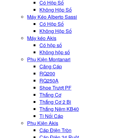
Có Hộp Số
Không Hộp Số
Máy Kéo Alberto Sassi
Có Hộp Số
Không Hộp Số
Máy kéo Akis
Có hộp số
Không hộp số
Phụ Kiện Montanari
Căng Cáp
RQ200
RQ250A
Shoe Trượt PF
Thắng Cơ
Thắng Cơ 2 Bi
Thắng Nêm KB40
Ti Nối Cáp
Phụ Kiện Akis
Cáp Điện Tròn
Cáp Điện 24 Ruột