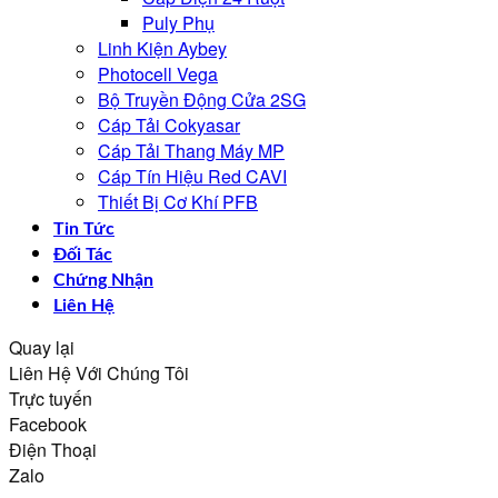
Puly Phụ
Linh Kiện Aybey
Photocell Vega
Bộ Truyền Động Cửa 2SG
Cáp Tải Cokyasar
Cáp Tải Thang Máy MP
Cáp Tín Hiệu Red CAVI
Thiết Bị Cơ Khí PFB
Tin Tức
Đối Tác
Chứng Nhận
Liên Hệ
Quay lại
Liên Hệ Với Chúng Tôi
Trực tuyến
Facebook
Điện Thoại
Zalo