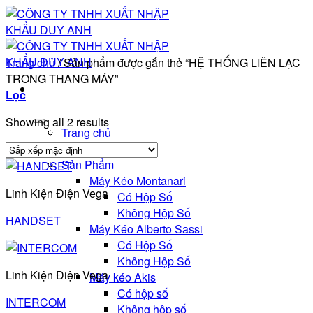
Bỏ
qua
nội
dung
Trang chủ
/
Sản phẩm được gắn thẻ “HỆ THỐNG LIÊN LẠC
TRONG THANG MÁY”
Lọc
Showing all 2 results
Trang chủ
Giới thiệu
Sản Phẩm
Máy Kéo Montanari
Linh Kiện Điện Vega
Có Hộp Số
Không Hộp Số
HANDSET
Máy Kéo Alberto Sassi
Có Hộp Số
Không Hộp Số
Linh Kiện Điện Vega
Máy kéo Akis
Có hộp số
INTERCOM
Không hộp số