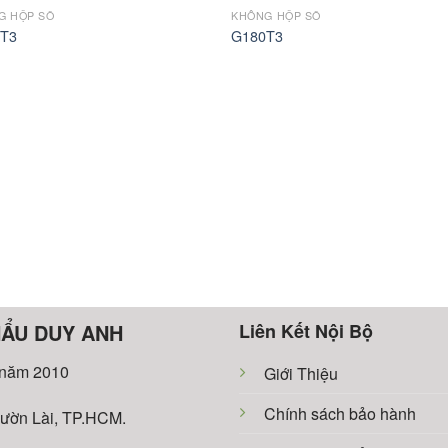
G HỘP SỐ
KHÔNG HỘP SỐ
T3
G180T3
HẨU DUY ANH
Liên Kết Nội Bộ
 năm 2010
Giới Thiệu
Chính sách bảo hành
ườn Lài, TP.HCM.