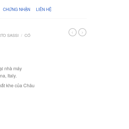
CHỨNG NHẬN
LIÊN HỆ
TO SASSI
/
CÓ
tại nhà máy
a, Italy.
hắt khe của Châu