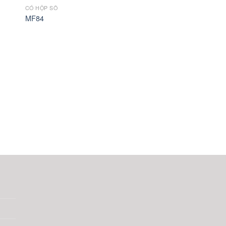
CÓ HỘP SỐ
MF84
KHÔNG HỘP SỐ
G300TS