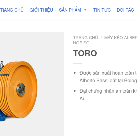
TRANG CHỦ
GIỚI THIỆU
SẢN PHẨM
TIN TỨC
ĐỐI TÁC
TRANG CHỦ
/
MÁY KÉO ALBER
HỘP SỐ
TORO
Được sản xuất hoàn toàn 
Alberto Sassi đặt tại Bologn
Đạt chứng nhận an toàn k
Âu.