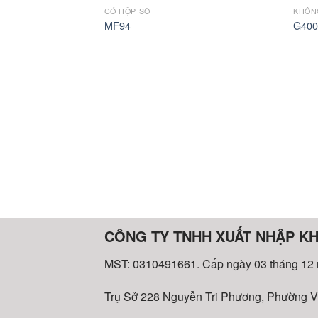
CÓ HỘP SỐ
KHÔN
MF94
G400
CÔNG TY TNHH XUẤT NHẬP K
MST: 0310491661. Cấp ngày 03 tháng 12
Trụ Sở 228 Nguyễn Tri Phương, Phường V