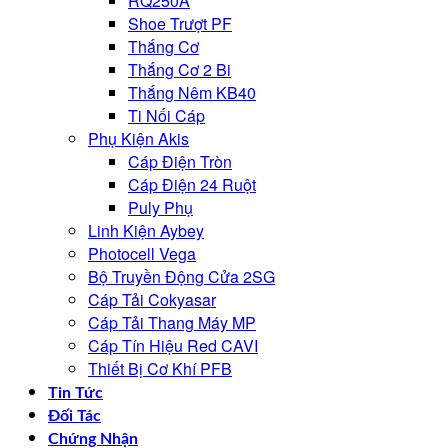
RQ250A
Shoe Trượt PF
Thắng Cơ
Thắng Cơ 2 Bi
Thắng Nêm KB40
Ti Nối Cáp
Phụ Kiện Akis
Cáp Điện Tròn
Cáp Điện 24 Ruột
Puly Phụ
Linh Kiện Aybey
Photocell Vega
Bộ Truyền Động Cửa 2SG
Cáp Tải Cokyasar
Cáp Tải Thang Máy MP
Cáp Tín Hiệu Red CAVI
Thiết Bị Cơ Khí PFB
Tin Tức
Đối Tác
Chứng Nhận