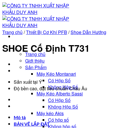
Bỏ
qua
nội
dung
Trang chủ
/
Thiết Bị Cơ Khí PFB
/
Shoe Dẫn Hướng
SHOE Cố Định T731
Trang chủ
Giới thiệu
Sản Phẩm
Máy Kéo Montanari
Có Hộp Số
Sản xuất tại Ý
Không Hộp Số
Độ bền cao, đạt tiêu chuẩn Châu Âu
Máy Kéo Alberto Sassi
Có Hộp Số
Không Hộp Số
Máy kéo Akis
Mô tả
Có hộp số
BẢN VẼ LẮP ĐẶT
Không hộp số