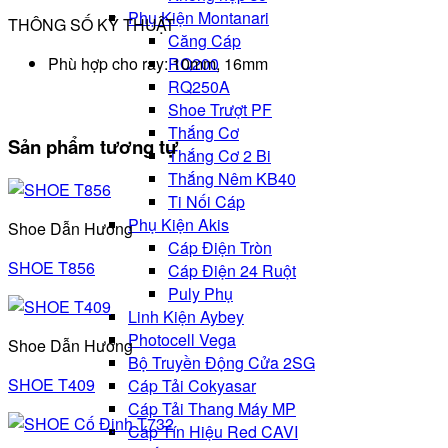
Phụ Kiện Montanari
THÔNG SỐ KỸ THUẬT
Căng Cáp
Phù hợp cho ray: 10mm, 16mm
RQ200
RQ250A
Shoe Trượt PF
Thắng Cơ
Sản phẩm tương tự
Thắng Cơ 2 Bi
Thắng Nêm KB40
Ti Nối Cáp
Phụ Kiện Akis
Shoe Dẫn Hướng
Cáp Điện Tròn
SHOE T856
Cáp Điện 24 Ruột
Puly Phụ
Linh Kiện Aybey
Photocell Vega
Shoe Dẫn Hướng
Bộ Truyền Động Cửa 2SG
SHOE T409
Cáp Tải Cokyasar
Cáp Tải Thang Máy MP
Cáp Tín Hiệu Red CAVI