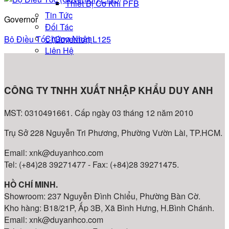
Thiết Bị Cơ Khí PFB
Tin Tức
Governor
Đối Tác
Chứng Nhận
Bộ Điều Tốc (Governor) L125
Liên Hệ
CÔNG TY TNHH XUẤT NHẬP KHẨU DUY ANH
MST: 0310491661. Cấp ngày 03 tháng 12 năm 2010
Trụ Sở 228 Nguyễn Tri Phương, Phường Vườn Lài, TP.HCM.
Email: xnk@duyanhco.com
Tel: (+84)28 39271477 - Fax: (+84)28 39271475.
HỒ CHÍ MINH.
Showroom: 237 Nguyễn Đình Chiểu, Phường Bàn Cờ.
Kho hàng: B18/21P, Ấp 3B, Xã Bình Hưng, H.Bình Chánh.
Email: xnk@duyanhco.com