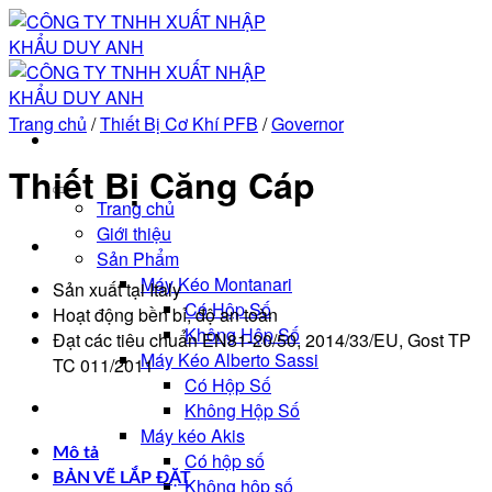
Bỏ
qua
nội
dung
Trang chủ
/
Thiết Bị Cơ Khí PFB
/
Governor
Thiết Bị Căng Cáp
Trang chủ
Giới thiệu
Sản Phẩm
Máy Kéo Montanari
Sản xuất tại Italy
Có Hộp Số
Hoạt động bền bỉ, độ an toàn
Không Hộp Số
Đạt các tiêu chuẩn EN81-20/50, 2014/33/EU, Gost TP
Máy Kéo Alberto Sassi
TC 011/2011
Có Hộp Số
Không Hộp Số
Máy kéo Akis
Mô tả
Có hộp số
BẢN VẼ LẮP ĐẶT
Không hộp số