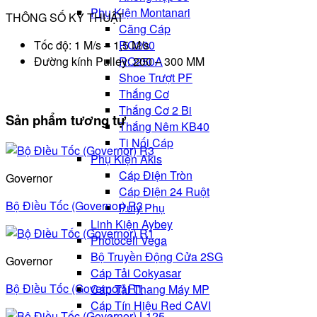
Phụ Kiện Montanari
THÔNG SỐ KỸ THUẬT
Căng Cáp
Tốc độ: 1 M/s – 1,5 M/s
RQ200
Đường kính Pulley: 200 – 300 MM
RQ250A
Shoe Trượt PF
Thắng Cơ
Thắng Cơ 2 Bi
Sản phẩm tương tự
Thắng Nêm KB40
Ti Nối Cáp
Phụ Kiện Akis
Cáp Điện Tròn
Governor
Cáp Điện 24 Ruột
Bộ Điều Tốc (Governor) R3
Puly Phụ
Linh Kiện Aybey
Photocell Vega
Bộ Truyền Động Cửa 2SG
Governor
Cáp Tải Cokyasar
Bộ Điều Tốc (Governor) R1
Cáp Tải Thang Máy MP
Cáp Tín Hiệu Red CAVI