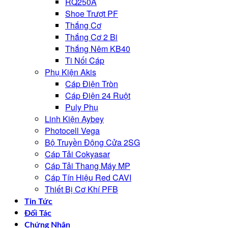
RQ250A
Shoe Trượt PF
Thắng Cơ
Thắng Cơ 2 Bi
Thắng Nêm KB40
Ti Nối Cáp
Phụ Kiện Akis
Cáp Điện Tròn
Cáp Điện 24 Ruột
Puly Phụ
Linh Kiện Aybey
Photocell Vega
Bộ Truyền Động Cửa 2SG
Cáp Tải Cokyasar
Cáp Tải Thang Máy MP
Cáp Tín Hiệu Red CAVI
Thiết Bị Cơ Khí PFB
Tin Tức
Đối Tác
Chứng Nhận