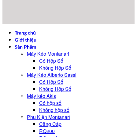
Trang chủ
Giới thiệu
Sản Phẩm
Máy Kéo Montanari
Có Hộp Số
Không Hộp Số
Máy Kéo Alberto Sassi
Có Hộp Số
Không Hộp Số
Máy kéo Akis
Có hộp số
Không hộp số
Phụ Kiện Montanari
Căng Cáp
RQ200