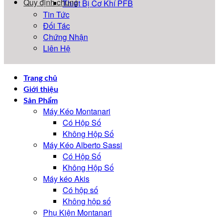
Quy định chung
Thiết Bị Cơ Khí PFB
Tin Tức
Đối Tác
Chứng Nhận
Liên Hệ
Trang chủ
Giới thiệu
Sản Phẩm
Máy Kéo Montanari
Có Hộp Số
Không Hộp Số
Máy Kéo Alberto Sassi
Có Hộp Số
Không Hộp Số
Máy kéo Akis
Có hộp số
Không hộp số
Phụ Kiện Montanari