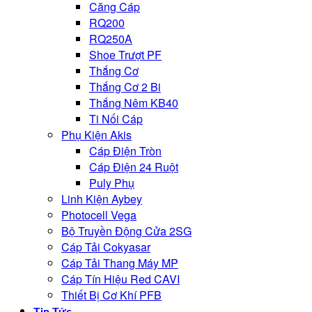
Căng Cáp
RQ200
RQ250A
Shoe Trượt PF
Thắng Cơ
Thắng Cơ 2 Bi
Thắng Nêm KB40
Ti Nối Cáp
Phụ Kiện Akis
Cáp Điện Tròn
Cáp Điện 24 Ruột
Puly Phụ
Linh Kiện Aybey
Photocell Vega
Bộ Truyền Động Cửa 2SG
Cáp Tải Cokyasar
Cáp Tải Thang Máy MP
Cáp Tín Hiệu Red CAVI
Thiết Bị Cơ Khí PFB
Tin Tức