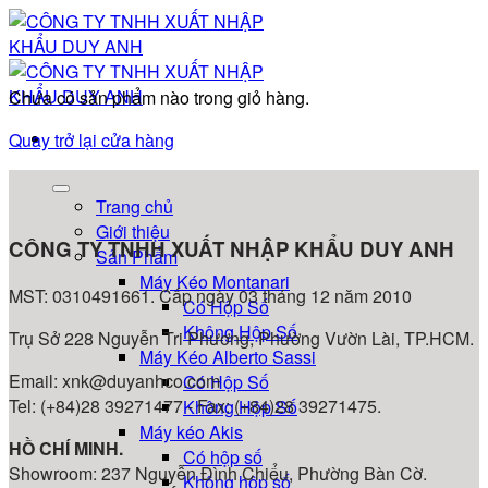
Bỏ
qua
nội
dung
Chưa có sản phẩm nào trong giỏ hàng.
Quay trở lại cửa hàng
Trang chủ
Giới thiệu
CÔNG TY TNHH XUẤT NHẬP KHẨU DUY ANH
Sản Phẩm
Máy Kéo Montanari
MST: 0310491661. Cấp ngày 03 tháng 12 năm 2010
Có Hộp Số
Không Hộp Số
Trụ Sở 228 Nguyễn Tri Phương, Phường Vườn Lài, TP.HCM.
Máy Kéo Alberto Sassi
Email: xnk@duyanhco.com
Có Hộp Số
Tel: (+84)28 39271477 - Fax: (+84)28 39271475.
Không Hộp Số
Máy kéo Akis
HỒ CHÍ MINH.
Có hộp số
Showroom: 237 Nguyễn Đình Chiểu, Phường Bàn Cờ.
Không hộp số