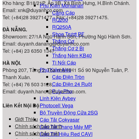
Kho hàng: B18/21P, Ấp 3B, Xã Bình Hưng, H.Bình Chánh.
Phụ Kiện Montanari
Email: xnk@duyanhco.com
Căng Cáp
Tel: (+84)28 39271477 - Fax: (+84)28 39271475.
RQ200
RQ250A
ĐÀ NẴNG.
Shoe Trượt PF
Showroom: 27/1A Ngũ Hành Sơn, Phường Ngũ Hành Sơn.
Thắng Cơ
Email: duyanh.danang@duyanhco.com
Thắng Cơ 2 Bi
Tel: (+84) 23 6350 1347.
Thắng Nêm KB40
Ti Nối Cáp
HÀ NỘI.
Phụ Kiện Akis
Phòng 207, Tầng 2, Tòa nhà HH1 Số 90 Nguyễn Tuân, P.
Cáp Điện Tròn
Thanh Xuân.
Cáp Điện 24 Ruột
Tel: (+84) 76 503 3128.
Puly Phụ
Email: duyanh.hanoi@duyanhco.com.
Linh Kiện Aybey
Liên Kết Nội Bộ
Photocell Vega
Bộ Truyền Động Cửa 2SG
Giới Thiệu
Cáp Tải Cokyasar
Chính sách bảo hành
Cáp Tải Thang Máy MP
Chính sách bảo mật
Cáp Tín Hiệu Red CAVI