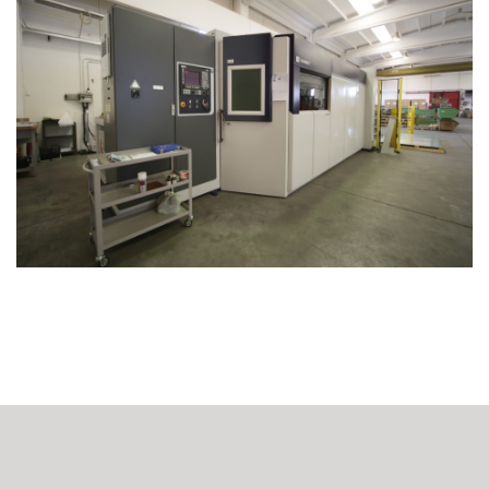
CÔNG TY TNHH XUẤT NHẬP KHẨU DUY ANH