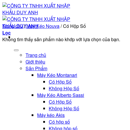
Bỏ
qua
nội
dung
Trang chủ
/
Máy Kéo Nouva
/
Có Hộp Số
Lọc
Không tìm thấy sản phẩm nào khớp với lựa chọn của bạn.
Trang chủ
Giới thiệu
Sản Phẩm
Máy Kéo Montanari
Có Hộp Số
Không Hộp Số
Máy Kéo Alberto Sassi
Có Hộp Số
Không Hộp Số
Máy kéo Akis
Có hộp số
Không hộp số