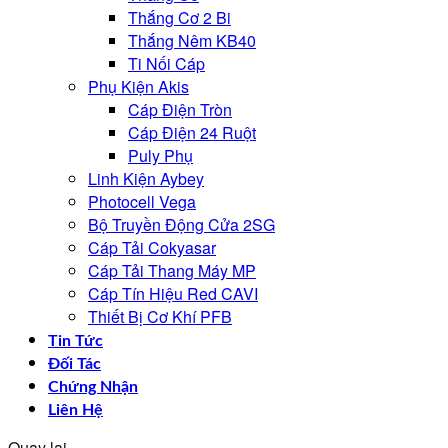
Thắng Cơ 2 Bi
Thắng Nêm KB40
Ti Nối Cáp
Phụ Kiện Akis
Cáp Điện Tròn
Cáp Điện 24 Ruột
Puly Phụ
Linh Kiện Aybey
Photocell Vega
Bộ Truyền Động Cửa 2SG
Cáp Tải Cokyasar
Cáp Tải Thang Máy MP
Cáp Tín Hiệu Red CAVI
Thiết Bị Cơ Khí PFB
Tin Tức
Đối Tác
Chứng Nhận
Liên Hệ
Quay lại