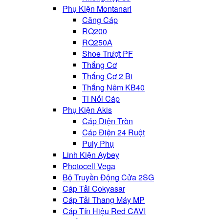
Phụ Kiện Montanari
Căng Cáp
RQ200
RQ250A
Shoe Trượt PF
Thắng Cơ
Thắng Cơ 2 Bi
Thắng Nêm KB40
Ti Nối Cáp
Phụ Kiện Akis
Cáp Điện Tròn
Cáp Điện 24 Ruột
Puly Phụ
Linh Kiện Aybey
Photocell Vega
Bộ Truyền Động Cửa 2SG
Cáp Tải Cokyasar
Cáp Tải Thang Máy MP
Cáp Tín Hiệu Red CAVI