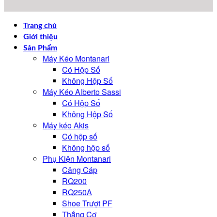
Trang chủ
Giới thiệu
Sản Phẩm
Máy Kéo Montanari
Có Hộp Số
Không Hộp Số
Máy Kéo Alberto Sassi
Có Hộp Số
Không Hộp Số
Máy kéo Akis
Có hộp số
Không hộp số
Phụ Kiện Montanari
Căng Cáp
RQ200
RQ250A
Shoe Trượt PF
Thắng Cơ